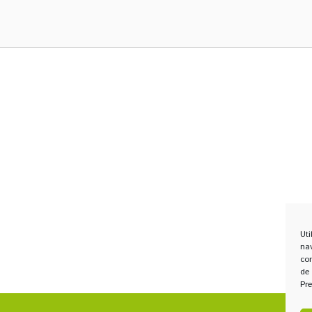
Uti
na
co
de
Pre